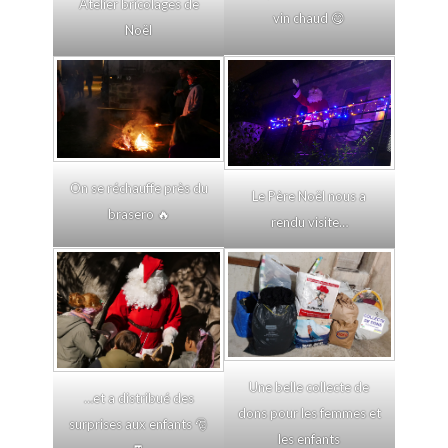
Atelier bricolages de
vin chaud 😋
Noël
On se réchauffe près du
Le Père Noël nous a
brasero 🔥
rendu visite…
Une belle collecte de
…et a distribué des
dons pour les femmes et
surprises aux enfants 🎅
les enfants