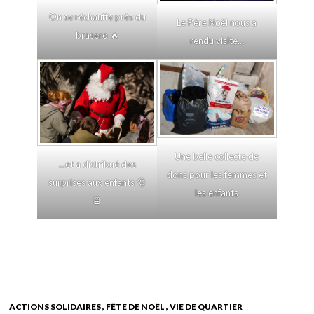
On se réchauffe près du
Le Père Noël nous a
brasero 🔥
rendu visite…
Une belle collecte de
…et a distribué des
dons pour les femmes et
surprises aux enfants 🎅
les enfants
🍫
ACTIONS SOLIDAIRES
FÊTE DE NOËL
VIE DE QUARTIER