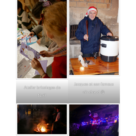
Jacques et son fameux
Atelier bricolages de
vin chaud 😋
Noël