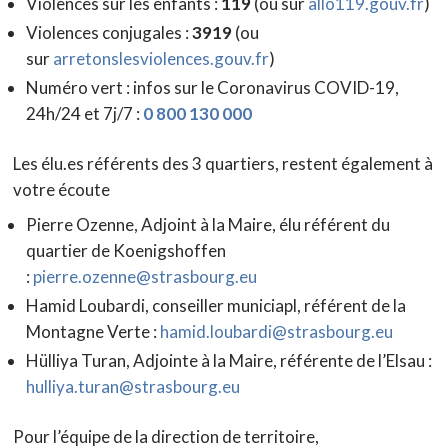
Violences sur les enfants :
119
(ou sur
allo119.gouv.fr
)
Violences conjugales :
3919
(ou
sur
arretonslesviolences.gouv.fr
)
Numéro vert : infos sur le Coronavirus COVID-19,
24h/24 et 7j/7 :
0 800 130 000
Les élu.es référents des 3 quartiers, restent également à
votre écoute
Pierre Ozenne, Adjoint à la Maire, élu référent du
quartier de Koenigshoffen
:
pierre.ozenne@strasbourg.eu
Hamid Loubardi, conseiller municiapl, référent de la
Montagne Verte :
hamid.loubardi@strasbourg.eu
Hülliya Turan, Adjointe à la Maire, référente de l’Elsau :
hulliya.turan@strasbourg.eu
Pour l’équipe de la direction de territoire,