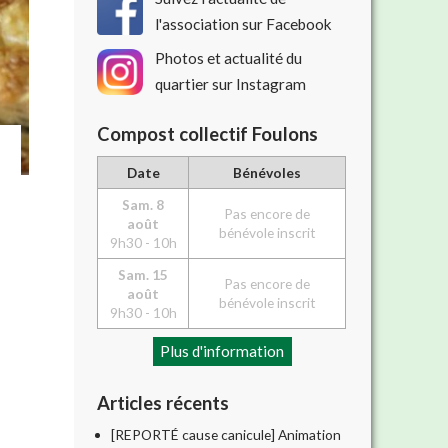
l'association sur Facebook
Photos et actualité du
quartier sur Instagram
Compost collectif Foulons
Date
Bénévoles
Sam. 8
Pas encore de
août
bénévole inscrit
9h30 - 10h
Sam. 15
Pas encore de
août
bénévole inscrit
9h30 - 10h
Plus d'information
Articles récents
[REPORTÉ cause canicule] Animation