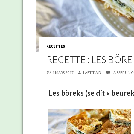
RECETTES
RECETTE : LES BÖRE
1 MARS 2017
LAETITIA D
LAISSER UN
Les böreks (se dit « beurek