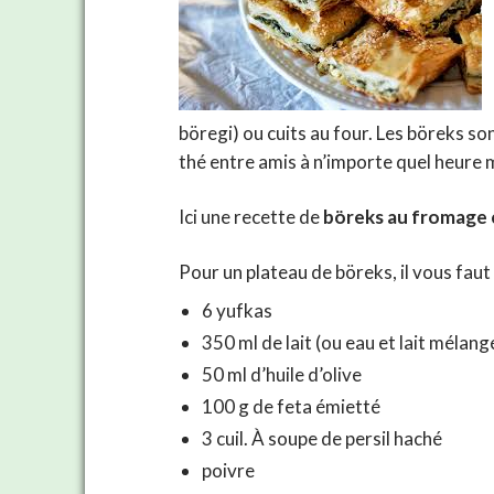
böregi) ou cuits au four. Les böreks s
thé entre amis à n’importe quel heure 
Ici une recette de
böreks au fromage c
Pour un plateau de böreks, il vous faut 
6 yufkas
350 ml de lait (ou eau et lait mélang
50 ml d’huile d’olive
100 g de feta émietté
3 cuil. À soupe de persil haché
poivre