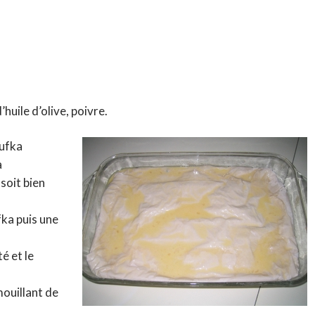
huile d’olive, poivre.
yufka
a
 soit bien
ka puis une
é et le
mouillant de