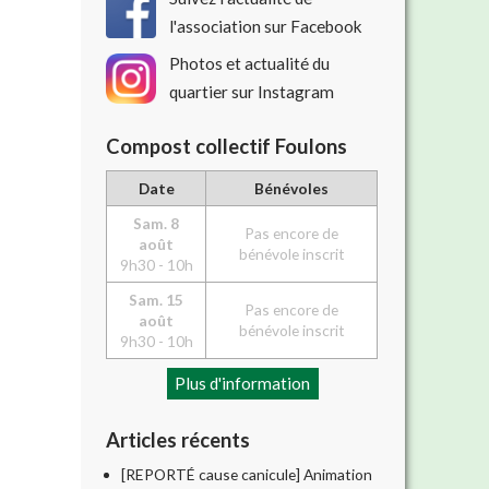
l'association sur Facebook
Photos et actualité du
quartier sur Instagram
Compost collectif Foulons
Date
Bénévoles
Sam. 8
Pas encore de
août
bénévole inscrit
9h30 - 10h
Sam. 15
Pas encore de
août
bénévole inscrit
9h30 - 10h
Plus d'information
Articles récents
[REPORTÉ cause canicule] Animation