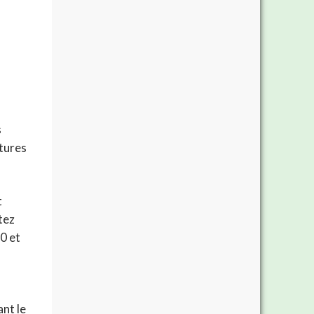
s
ctures
t
tez
0 et
ant le