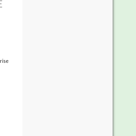
E
rise