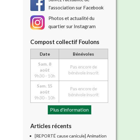
l'association sur Facebook
Photos et actualité du
quartier sur Instagram
Compost collectif Foulons
Date
Bénévoles
Sam. 8
Pas encore de
août
bénévole inscrit
9h30 - 10h
Sam. 15
Pas encore de
août
bénévole inscrit
9h30 - 10h
Plus d'information
Articles récents
[REPORTÉ cause canicule] Animation