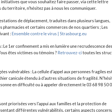
nitiatives que vous souhaitez faire passer, via cette lettre
 du territoire, n’hésitez pas à nous les communiquer.
stations de déplacement, traduites dans plusieurs langues,
les pharmacies et certains commerces de nos quartiers ; Les
ivant :
Ensemble contre le virus | Strasbourg.eu
 :
Le 1er confinement a mis en lumière une recrudescence de
Vous êtes victimes ou témoins ?
Retrouvez-ci
toutes les stru
es vulnérables : La cellule d’appel aux personnes fragiles es
hier canicule étendu à d’autres situations de fragilité. N’hési
sonne en difficulté ou à appeler directement le 03 68 98 50 0
 sont priorisées vers l’appui aux familles et la protection de
résentant différentes vulnérabilités, certains aspects concern