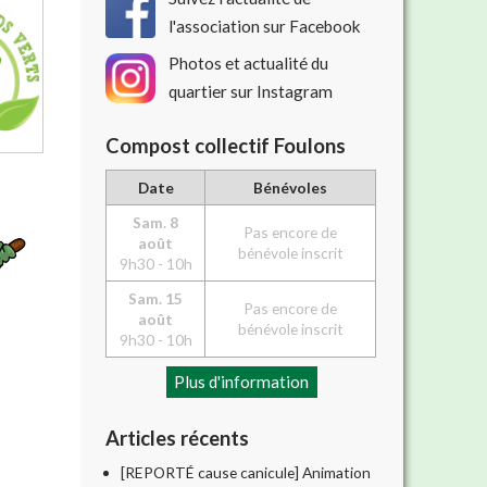
l'association sur Facebook
Photos et actualité du
quartier sur Instagram
Compost collectif Foulons
Date
Bénévoles
Sam. 8
Pas encore de
août
bénévole inscrit
9h30 - 10h
Sam. 15
Pas encore de
août
bénévole inscrit
9h30 - 10h
Plus d'information
Articles récents
[REPORTÉ cause canicule] Animation