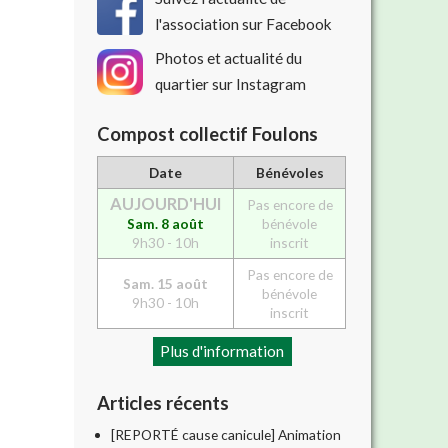
l'association sur Facebook
Photos et actualité du
quartier sur Instagram
Compost collectif Foulons
Date
Bénévoles
AUJOURD'HUI
Pas encore de
Sam. 8 août
bénévole
9h30 - 10h
inscrit
Pas encore de
Sam. 15 août
bénévole
9h30 - 10h
inscrit
Plus d'information
Articles récents
[REPORTÉ cause canicule] Animation